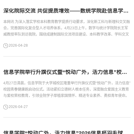
深化院际交流 共促提质增效——数统学院赴信息学院开展本科教学与国际化人才培养交流
本网讯 为深入落实学校本科教育教学提质行动要求，深化新工科与新理科交叉融
合，完善国际化复合型人才培养体系，4月23日上午，数学与统计学院院长王军
威教授率队到访我院，围绕成建制国际交流项目建设、本科教学改革、学科交叉
融合、产教协同创新等核心工作开展专题座谈交流。 交流会现场我院院长王常吉
2026-04-28
教授主持本次座谈，代表信息学院对王军威院长一行的到访表示热烈欢迎。他指
出，两院分别作为学校工科与理科建设的核心主体，学科互补性强，...
信息学院举行升旗仪式暨“悦动广外，活力信息”校园青春健康跑启动仪式
4月27日清晨，信息学院于大学城校区隆重举行升旗仪式暨“悦动广外，活力信息”
校园青春健康跑启动仪式。活动紧扣立德树人根本任务，深度融合爱国主义教育
与爱校荣校教育，引领全院学子厚植家国情怀、精进专业素养、勇担青年使命。
学院党委副书记董婷、全体辅导员及50余名学生代表共同参与本次活动。副书记
2026-04-27
董婷国旗下讲话仪式现场，五星红旗迎着晨光冉冉升起，全体人员肃立注目，庄
重肃穆的升旗仪式厚植爱国底色。学院党委副书记董婷发表讲话，...
信息学院“悦动广外，活力信息”2026信息杯羽毛球比赛圆满举行