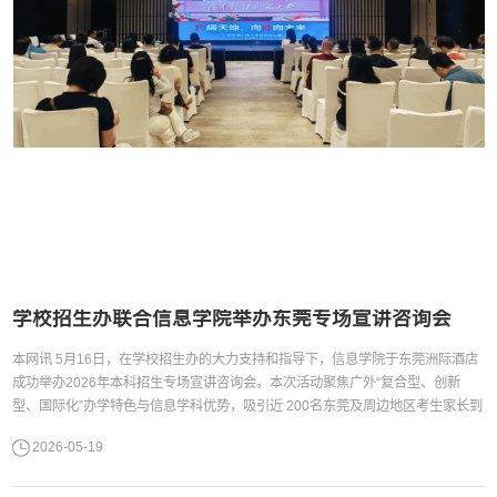
学校招生办联合信息学院举办东莞专场宣讲咨询会
本网讯 5月16日，在学校招生办的大力支持和指导下，信息学院于东莞洲际酒店
成功举办2026年本科招生专场宣讲咨询会。本次活动聚焦广外“复合型、创新
型、国际化”办学特色与信息学科优势，吸引近 200名东莞及周边地区考生家长到
场参与，现场氛围热烈，咨询交流深入，取得良好招生宣传成效。 宣讲现场宣讲
2026-05-19
会上，教务部部长、招生办主任陈金诗教授率先介绍，全面梳理了学校办学底蕴
与2026年招生核心政策。他特别指出，学校2026年新增多个双学士学位项目，...