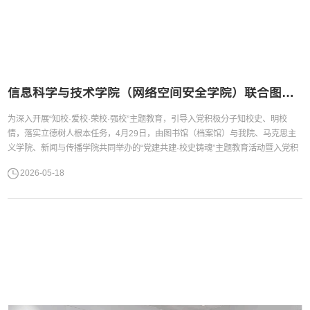
信息科学与技术学院（网络空间安全学院）联合图书馆等单位开展“党建共建·校史铸魂”主题教育活动
为深入开展“知校·爱校·荣校·强校”主题教育，引导入党积极分子知校史、明校
情，落实立德树人根本任务，4月29日，由图书馆（档案馆）与我院、马克思主
义学院、新闻与传播学院共同举办的“党建共建·校史铸魂”主题教育活动暨入党积
极分子培训在大学城校区图书馆举行。我院党委副书记董婷、新闻与传播学院党
2026-05-18
委副书记涂颖，图书馆（档案馆）党委委员、副馆长俞欣，马克思主义学院“云山
小马宣讲团”成员，图书馆学生党员志愿服务基地指导老师，...