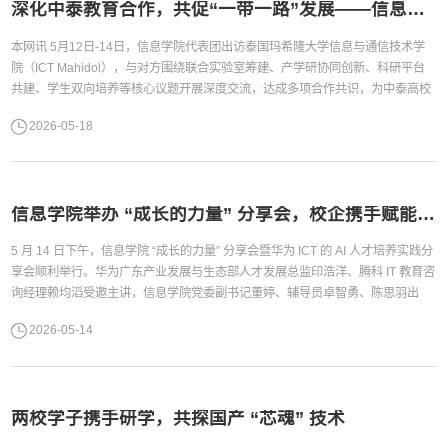
深化中泰教育合作，共促“一带一路”发展——信息学院出访泰国玛希隆大学信息与通信技术学院
本网讯 5月12日-14日，信息学院代表团出访泰国玛希隆大学信息与通信技术学
院（ICT Mahidol），与对方围绕联合实验室筹建、产学研协同创新、科研平台
共建、学生双向培养等核心议题开展深度交流，达成多项合作共识，为中泰高校
全方位合作奠定坚实基础。本次出访由学院副院长谢柏林教授带队，计算机系系
2026-05-18
主任申宇铭教授、网安系系主任刘珍副教授和国际交流协调员杨媛媛共同组成代
表团。玛希隆大学ICT学院对代表团的到访给予高度重视，学院院长 ...
信息学院举办 “成长的力量” 分享会，校企携手赋能 ICT 人才成长
5 月 14 日下午，信息学院 “成长的力量” 分享会暨华为 ICT 的 AI 人才培养实践分
享会顺利举行。华为广东产业发展与生态部人才发展总监印浩洋、腾科 IT 教育咨
询经理赖均滔受邀主讲，信息学院党委副书记董婷、辅导员卓智勇、陈思羽出
席。印浩洋总监做主题分享赖均滔经理介绍“蒲公英计划”印浩洋介绍华为 ICT 学
2026-05-14
院建设、鲲鹏、昇腾、鸿蒙生态及产教融合人才培养模式，展示行业前沿与发展
机遇。赖均滔结合多年职业规划经验，详解华为 ...
两校学子携手研学，共探国产 “芯魂” 技术