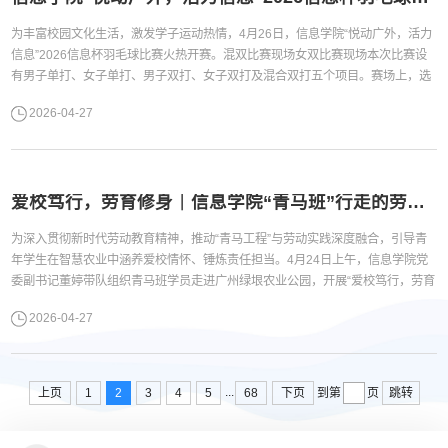
为丰富校园文化生活，激发学子运动热情，4月26日，信息学院“悦动广外，活力
信息”2026信息杯羽毛球比赛火热开赛。混双比赛现场女双比赛现场本次比赛设
有男子单打、女子单打、男子双打、女子双打及混合双打五个项目。赛场上，选
手们挥拍如风、配合默契，历经数轮激烈比拼，五项冠亚季军悉数产生。获奖合
2026-04-27
影此次赛事为信息学院学子提供了切磋球技、增进情谊的交流平台，充分展现了
信院学子昂扬向上、勇于拼搏的青春风采，有力助推了学院阳光体育运动的蓬勃
发展。...
爱校笃行，劳育修身｜信息学院“青马班”行走的劳动实践课堂——走进广州绿垠农业公园
为深入贯彻新时代劳动教育精神，推动“青马工程”与劳动实践深度融合，引导青
年学生在智慧农业中涵养爱校情怀、锤炼责任担当。4月24日上午，信息学院党
委副书记董婷带队组织青马班学员走进广州绿垠农业公园，开展“爱校笃行，劳育
修身”主题劳动实践研学活动。广州绿垠农业公园创始人华南农业大学刘士哲教
2026-04-27
授、信息学院辅导员卓智勇、周浩翔参加本次活动。师生体验蔬菜采摘智慧农业
启新知。活动伊始，在刘士哲教授的带领下，师生一行参观了水耕蔬菜大棚、...
...
上页
1
2
3
4
5
68
下页
跳转
到第
页