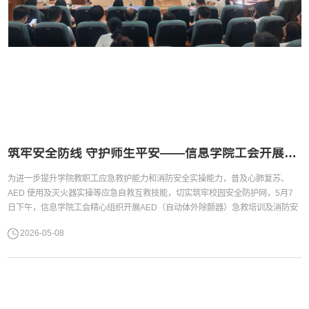
筑牢安全防线 守护师生平安——信息学院工会开展AED急救培训及消防安全培训
为进一步提升学院教职工应急救护能力和消防安全实操能力，普及心肺复苏、
AED 使用及灭火器实操等应急自救互救技能，切实筑牢校园安全防护网，5月7
日下午，信息学院工会精心组织开展AED（自动体外除颤器）急救培训及消防安
全培训。本次培训特邀校医院、保卫部专业老师现场授课，全院教职工踊跃参
2026-05-08
与。心肺复苏及AED专项培训率先在大学城校区行政楼335会议室有序开展。校
医院陆柳甫医生首先进行理论讲解，着重介绍了心肺复苏的重要作用和适用情
况，...