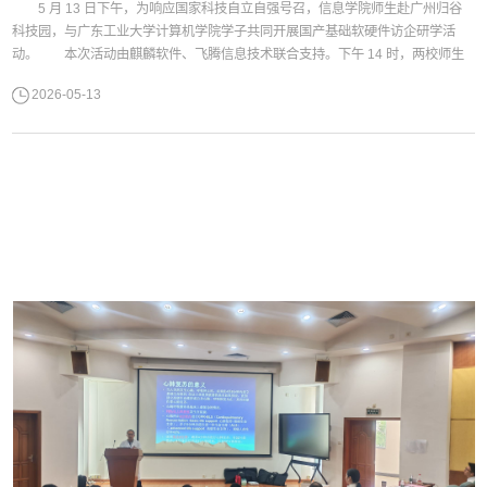
5 月 13 日下午，为响应国家科技自立自强号召，信息学院师生赴广州归谷
科技园，与广东工业大学计算机学院学子共同开展国产基础软硬件访企研学活
动。 本次活动由麒麟软件、飞腾信息技术联合支持。下午 14 时，两校师生
抵达园区。在麒麟软件工程师的讲解下，大家参观企业展厅，系统了解国产操作
2026-05-13
系统的发展历程及多领域应用实践。随后，师生一行走进飞腾信息技术，近距离
观摩国产芯片研发成果与技术应用，深入认识企业在构建自主安全计算生态中的
核心优势。...