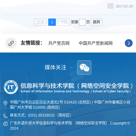
2017-05-10
上页
1
下页
跳转
到第
页
友情链接：
共产党员网
中国共产党新闻网
广东省
媒体关注
中国广州市白云区白云大道北2号 510420 (北校区) | 中国广州市番禺区小谷
围广州大学城 510006 (南校区)
联系方式：(020) 39328032（南校区）
广东外语外贸大学信息科学与技术学院 （网络空间安全学院
）
Copyright ©
2024