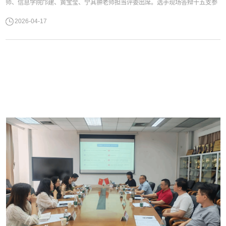
师、信息学院邝建、黄宝莹、宁其翀老师担当评委出席。选手现场答辩十五支参
赛队伍围绕智能科技领域展开创意比拼，作品紧扣当下技术发展趋势，将专业知
2026-04-17
识与现实应用紧密结合。大家在答辩中充分展现了对智能技术的钻研热情与开拓
思维，用创新方案回应社会发展中的实际需求，尽显青年学子的科创活力与务实
态度。...