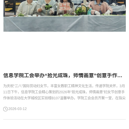
信息学院工会举办“拾光成珠，师情画意”创意手作体验活动
为庆祝“三八”国际劳动妇女节，丰富女教职工精神文化生活，传递学院关怀，3月
11日下午，信息学院工会精心策划的2026年“拾光成珠，师情画意”妇女节创意手
作体验活动在大学城校区实验楼B107温馨举办。学院工会会员齐聚一堂，在指尖
创作中感受节日美好，在协作交流中凝聚奋进力量，度过了一段温馨雅致、充满
2026-03-12
惊喜的时光。活动合影此次活动，学院工会选择了“珍珠开蚌”进行手作体验，活
动现场新鲜珍珠蚌、专业手作工具及各类配饰整齐摆放，...