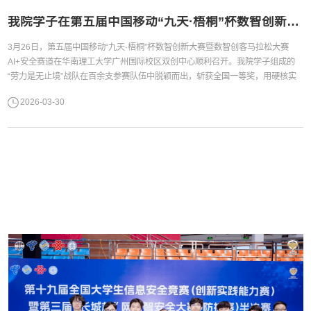
我院学子在第五届中国移动“九天·梧桐”杯数智创新大赛暨数智创客马拉松大赛AI+安全赛道全国决赛斩获佳绩
3月26日，第五届中国移动“九天·梧桐”杯数智创新大赛暨数智创客马拉松大赛
AI+安全赛道在华南理工大学广州国际校区双创中心顺利召开。我院学子组成的
“劳力是无止境”战队在百余支参赛队伍中脱颖而出，斩获全国一等奖，用硬核实
力彰显了我院网络空间安全专业人才培养的过硬水平。我校参赛学子“九天·梧桐”
2026-03-30
杯数智创新大赛是中国移动面向全球高校青年学子打造的年度数智创新赛事，以
“Al for Data, Data for AI"为主题，携手政府、高校和行业企业通过比赛发掘高校
优秀人才，...