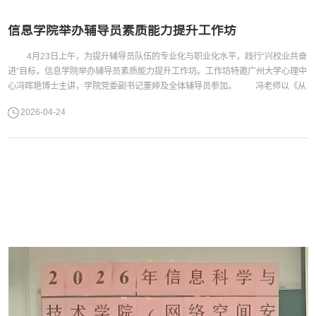
信息学院举办辅导员素质能力提升工作坊
4月23日上午，为提升辅导员队伍的专业化与职业化水平，践行“兴校业共奋
进”目标，信息学院举办辅导员素质能力提升工作坊。工作坊特邀广州大学心理中
心冯晖艳博士主讲，学院党委副书记董婷及全体辅导员参加。 冯老师以《从
“学工日常”到“科研课题”——源于工作实践的课题申报经验分享》为题，结合自身
2026-04-24
学生工作经历，围绕课题申报的重要意义、申报途径与流程、选题思路以及申请
书撰写要点等内容，进行了系统讲解和经验分享。...