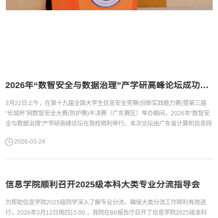
2026年“数智安全与数据治理”产学研高峰论坛成功举办
3月22日上午，在第十九届全国大学生信息安全竞赛(创新实践能力赛)暨第三届
“长城杯”网数智安全大赛(防护赛)半决赛（广东赛区）举办期间，2026年“数智安
全与数据治理”产学研高峰论坛在我校顺利举行。本次论坛由广东省计算机信息网
络安全协会红帽人才专委会与广东外语外贸大学信息科学与技术学院（网络空间
2026-03-24
安全学院）联合主办，数据安全与隐私计算广东省工程研究中心提供学术支持，
以“数智驱动·安全筑底·治理赋能”为主题，旨在搭建高层次产学研对话平台，...
信息学院顺利召开2025级本科大类专业分流指导会
为帮助信息学院2025级同学深入了解专业分流，确保大类分流工作顺利有效进
行，2026年3月12日周四15:00 ，我院在B8报告厅召开了信息学院2025级本科