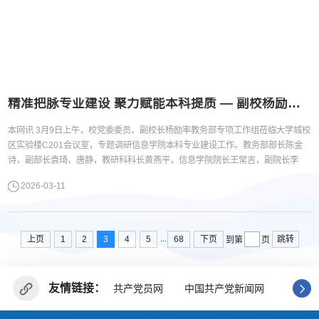
精准把脉专业建设 聚力赋能本科提质 — 副校杨励带队调研信息学院
本网讯 3月9日上午，校党委委员、副校长杨励率教务部专项工作组莅临大学城校
区实验楼C201会议室，专题调研信息学院本科专业建设工作。教务部部长陈金
诗，副部长袁琦、唐静，教研科科长黄燕平，信息学院院长王常吉，副院长李
霞，计算机科学与技术系系主任申宇铭、软件工程系系主任李键红、网络安全系
2026-03-11
主任刘珍、人工智能系（筹）负责人钟国等参加会议。会议由王常吉主持。调研
会现场杨励副校长充分肯定了学院近年来在本科专业建设方面取得的成绩。...
...
上页
1
2
3
4
5
68
下页
跳转
到第
页
友情链接：
共产党员网
中国共产党新闻网
广东省