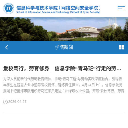
学院新闻
爱校笃行，劳育修身｜信息学院“青马班”行走的劳动实践课堂——走进广州绿垠农业公园
为深入贯彻新时代劳动教育精神，推动“青马工程”与劳动实践深度融合，引导青
年学生在智慧农业中涵养爱校情怀、锤炼责任担当。4月24日上午，信息学院党
委副书记董婷带队组织青马班学员走进广州绿垠农业公园，开展“爱校笃行，劳育
修身”主题劳动实践研学活动。广州绿垠农业公园创始人华南农业大学刘士哲教
2026-04-27
授、信息学院辅导员卓智勇、周浩翔参加本次活动。师生体验蔬菜采摘智慧农业
启新知。活动伊始，在刘士哲教授的带领下，师生一行参观了水耕蔬菜大棚、...