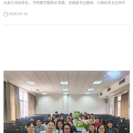
大类分流指导会 。学院教学副院长李霞、党委副书记董婷、计算机系主任申宇
铭、软件系主任李键红、网安系主任刘珍、辅导员宁其翀、教学秘书马晓玲及
2026-03-19
2025级计算机类全体学生参与了此次会议。本次指导会由25级辅导员叶敏主
持。 在大会开场环节，教学副院长李霞教授详细做了2025级大类专业
分流工作方案介绍，...