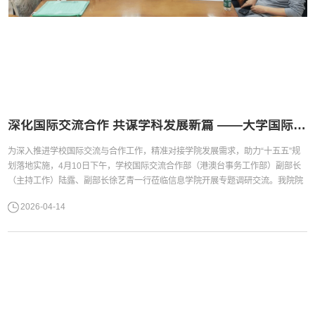
深化国际交流合作 共谋学科发展新篇 ——大学国际部来我院调研交流
为深入推进学校国际交流与合作工作，精准对接学院发展需求，助力“十五五”规
划落地实施，4月10日下午，学校国际交流合作部（港澳台事务工作部）副部长
（主持工作）陆露、副部长徐艺青一行莅临信息学院开展专题调研交流。我院院
长王常吉、副院长谢柏林，系部主任及相关人员参加会议。会议由谢柏林副院长
2026-04-14
主持。会议现场会上，王常吉代表学院对国际部长期以来的指导与支持表示衷心
感谢，并介绍了学院国际交流总体情况。2023 年以来，学院国际交流规模稳步
扩大、...