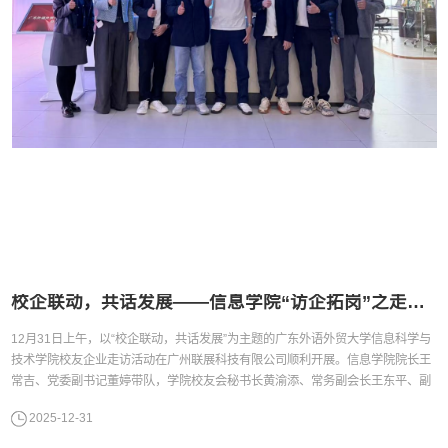
校企联动，共话发展——信息学院“访企拓岗”之走进校友企业广州联展科技有限公司
​12月31日上午，以“校企联动，共话发展”为主题的广东外语外贸大学信息科学与
技术学院校友企业走访活动在广州联展科技有限公司顺利开展。信息学院院长王
常吉、党委副书记董婷带队，学院校友会秘书长黄渝添、常务副会长王东平、副
会长周洁武及学院辅导员张荣、周浩翔组成的学院及校友会代表团队，与广州联
2025-12-31
展科技有限公司总经理钟衍凡、国内项目负责人潘卓文等企业方代表齐聚一堂，
开展访企拓岗专项活动，旨在深化校企合作、拓...