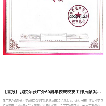
【喜报】我院荣获广外60周年校庆校友工作贡献奖一等奖！
​在广东外语外贸大学建校60周年暨我院建院25华诞之际，捷报传来！信息科学与
技术学院（网络空间安全学院）凭借扎实的工作与丰硕的成果，荣获“广外60周