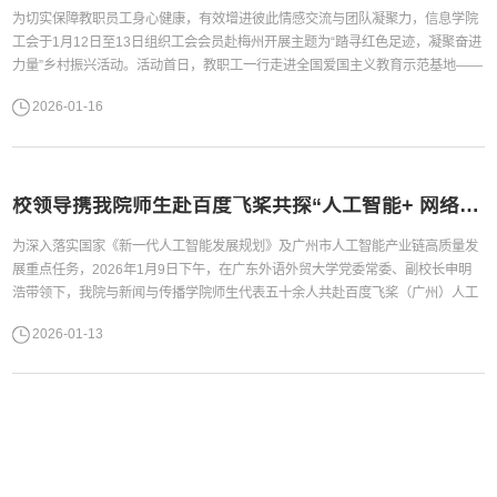
为切实保障教职员工身心健康，有效增进彼此情感交流与团队凝聚力，信息学院
工会于1月12日至13日组织工会会员赴梅州开展主题为“踏寻红色足迹，凝聚奋进
力量”乡村振兴活动。活动首日，教职工一行走进全国爱国主义教育示范基地——
叶剑英纪念馆。在珍贵史料与生动场景中，大家重温红色故事，深刻感悟红色精
2026-01-16
神的时代价值。随后漫步雁南飞茶田，亲身感受“一片叶子带富一方百姓”的茶旅
融合实践。离开茶田，教职工走进松口古镇，作...
校领导携我院师生赴百度飞桨共探“人工智能+ 网络安全”产教融合新路径
为深入落实国家《新一代人工智能发展规划》及广州市人工智能产业链高质量发
展重点任务，2026年1月9日下午，在广东外语外贸大学党委常委、副校长申明
浩带领下，我院与新闻与传播学院师生代表五十余人共赴百度飞桨（广州）人工
智能产业赋能中心，开展校企合作专题交流。我院党委书记柯晓华、党委副书记
2026-01-13
董婷、专业骨干教师及学生代表共同参与本次活动。校企双方合影零距离感知产
业前沿：从“技术底座”看见赋能全景师生一行首先参观了赋能中心展厅。...