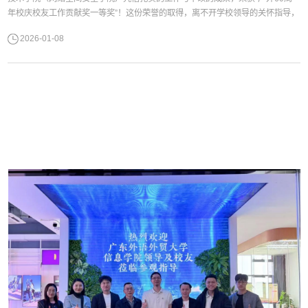
年校庆校友工作贡献奖一等奖”！这份荣誉的取得，离不开学校领导的关怀指导，
更凝聚了全院师生和全体信院校友的智慧与力量。正是每一位校友的深情厚谊与
2026-01-08
鼎力支持，共同铸就了这份辉煌的成绩单！回顾来路，2025年我们一共举办了7
场校友专场报告会，邀请了8位来自安永、腾讯、...