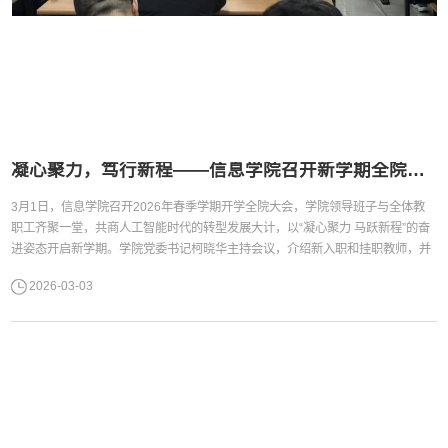
凝心聚力，笃行新程——信息学院召开新学期全院大会
3月1日，信息学院召开2026年春季学期开学全院大会，学院领导班子与全体教
职工齐聚一堂，共商人工智能时代的转型发展大计，以“凝心聚力 马跃新程”的奋
进姿态开启新学期。学院党委书记柯晓华主持会议，介绍新入职和挂职教师，并
以《凝心聚力担使命 立德树人铸师风》为题作讲话。她结合党中央关于树立和践
2026-03-03
行正确政绩观学习教育的部署，强调坚守师德师风底线，筑牢育人“压舱石”，并
祝愿全体教师新春工作顺利、身体健康、阖家幸福。柯晓华主持会议 ...