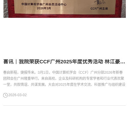
喜讯｜我院荣获CCF广州2025年度优秀活动 林江豪博士获评优秀会员
春启新程，捷报传来。3月1日，中国计算机学会（CCF）广州分部2026年新春
团拜会在广州隆重举行。来自高校、企业及科研机构的专家学者和行业代表欢聚
一堂，共叙情谊、共谋发展。大会对2025年度在学术交流、科普推广与组织建设
等方面表现突出的单位和个人进行了表彰。我院荣获“CCF广州2025年度优秀活
2026-03-02
动”，林江豪博士获评“CCF广州2025年度优秀会员”，充分展现了学院在人工智能
与信息技术领域的活跃度与影响力。在本次表彰中，我院联合承办的“...