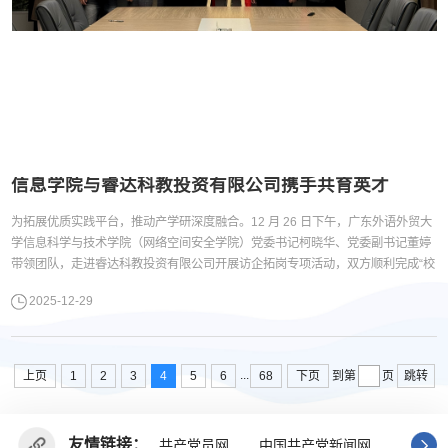
信息学院与睿达科教投资有限公司携手共育英才
为拓展优质实践平台，推动产学研深度融合。12 月 26 日下午，广东外语外贸大
学信息科学与技术学院（网络空间安全学院）党委书记柯晓华、党委副书记董婷
带领团队，走进睿达科教投资有限公司开展访企拓岗专项活动，双方顺利完成“校
外实习基地共建”的签约与挂牌工作。座谈环节，睿达科教投资有限公司总经理黎
2025-12-29
耀煜重点阐述了企业在科教投资领域的产业布局、核心业务优势以及特色人才培
养模式。他表示，未来将持续深化产业布局的广...
...
上页
1
2
3
4
5
6
68
下页
跳转
到第
页
友情链接：
共产党员网
中国共产党新闻网
广东省