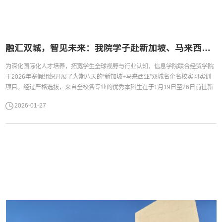
融汇双城，智见未来：我院学子赴新加坡、马来西亚开展寒假名企名校实训项目
为深化国际化人才培养，拓宽学生全球视野与行业认知，信息学院联合经贸学院
于2026年寒假组织开展了为期八天的“新加坡+马来西亚”双城名企名校实习实训
项目。经过严格选拔，来自全校各专业的优秀本科生在于1月19日至26日前往新
马两地，通过企业实训、名校交流、城市调研与文化体验相结合的立体化研学模
2026-01-27
式，开展了一场跨越国界的知识探索与职业启航之旅。行前动员：筑牢思想根
基，明晰研学使命项目启动前，在行前教育培训中，队伍围绕外事纪律、...