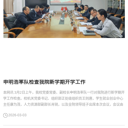
申明浩率队检查我院新学期开学工作
本网讯 3月2日上午，我校党委常委、副校长申明浩率队一行对我院进行新学期开
学工作检查。校机关党委书记、组织部正处级组织员王则唐，学生就业创业中心
主任康为茂，人力资源部副部长肖锐，以及全院领导班子出席本次会议，会议由
学院党委书记柯晓华主持。工作会议现场会上，院长王常吉对学院开学准备工作
2026-03-03
进行简要汇报，包括新学期教职工到岗、学生返校状况、假期工作情况等，着重
汇报学院新学期重点推进工作及目前存在的问题与困难。...