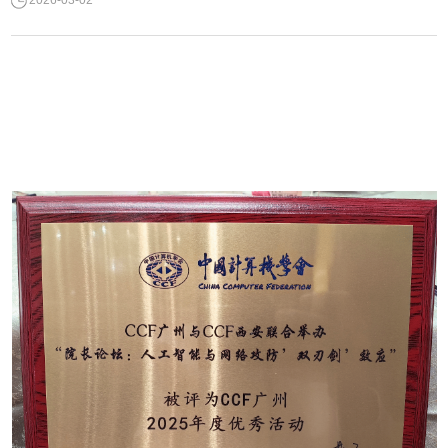
成员国和“一带一路”关键节点国家，其顶尖学府玛希隆大学的加盟，为广外信息
学院拓展东南亚国际合作网络奠定了坚实基础。根据协议，...