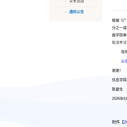
学术活动
通知公告
根据《广
分之一或
报学院审
取消考试
现
公
谢谢！
信息学院
陈建生
2026
年
6
附件【
2