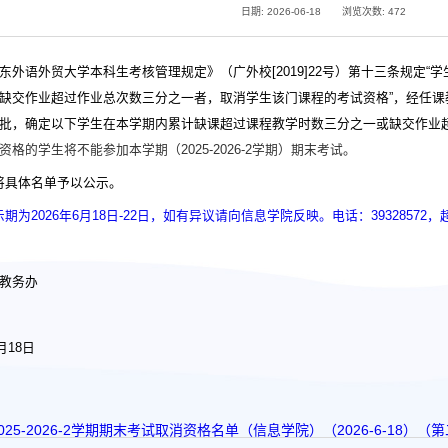
日期: 2026-06-18
浏览次数:
472
东外语外贸大学本科生考核管理规定》（广外校
[2019]22
号）第十三条规定“
缺交作业超过作业总次数三分之一者，取消学生该门课程的考试资格”，经任
批，确定以下学生在本学期内累计缺课超过课程教学时数三分之一或缺交作业
资格的学生将不能参加本学期（
2025-2026-2
学期）期末考试。
将具体名单予以公示。
示期为
2026
年
6
月
18
日
-22
日，如有异议请向信息学院反映。电话：
39328572
，
教务办
月
18
日
025-2026-2学期期末考试取消资格名单（信息学院）（2026-6-18）（第二