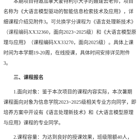
本期项目特邀
加拿大蒙特利尔大学的聂建云
老师，
项目
名称为《
大语言模型驱动的智能信息检索技术及应用
》，详
细
课程介绍
见
附件
3
。
可兑换学分课程为
《
语言处理新技术
》
（课程编码
XX32360
，面向
2023~2025级
）
和
《
大语言模型原
理与应用
》（课程编码
XX33270
，面向
2025级）
。
具体上课
时间为
本学期
19-20周，在线授课，具体时间安排详见附件
3。
三、课程
报名
1.面向对象：鉴于本次项目
的课程内容实际，
本次暑期
课程面向对象为
信息
学院
2023~2025级
相关专业方向同学，即
培养方案中开设
有
《
语言处理新技术
》
和《
大语言模型原理
与应用
》课程
的
专业
同学。
2.课程容量：为达到良好的授课效果，班级限额
40人
，