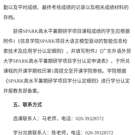
勤以及平时成绩、最终考核成绩的记录以及相关成绩材料的
存档。
获得
SPARK高水平暑期研学项目课程成绩的学生应根据
附件
1
《信息学院
SPARK项目大语言模型驱动的智能信息检
索技术及应用学分认定细则》
，并
填写附件
2《广东外语外贸
大学SPARK高水平暑期研学项目学分认定申请表》，于所兑
课程的开课学期校历
第
1周
提交至开课学院审核。学院根据
《
SPARK高水平暑期研学项目学分认定细则》进行学分认定
并报教务部备案。
五、联系方式
选课联系人：
马
老师，电话：
020-
39328572
学分兑换联系人：陈
老师，电话：
020-
39328572