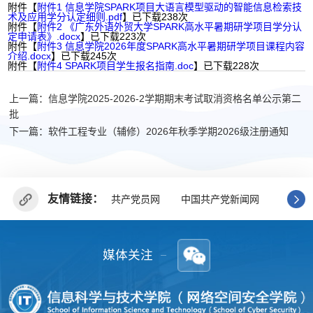
附件【
附件1 信息学院SPARK项目大语言模型驱动的智能信息检索技
术及应用学分认定细则.pdf
】已下载
238
次
附件【
附件2 《广东外语外贸大学SPARK高水平暑期研学项目学分认
定申请表》.docx
】已下载
223
次
附件【
附件3 信息学院2026年度SPARK高水平暑期研学项目课程内容
介绍.docx
】已下载
245
次
附件【
附件4 SPARK项目学生报名指南.doc
】已下载
228
次
上一篇：信息学院2025-2026-2学期期末考试取消资格名单公示第二
批
下一篇：软件工程专业（辅修）2026年秋季学期2026级注册通知
友情链接：
共产党员网
中国共产党新闻网
广东省
媒体关注