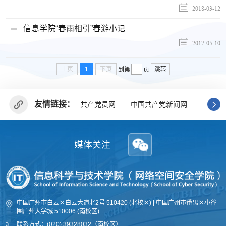
2018-03-12
信息学院“春雨相引”春游小记
2017-05-10
上页
1
下页
跳转
到第
页
友情链接：
共产党员网
中国共产党新闻网
广东省
媒体关注
中国广州市白云区白云大道北2号 510420 (北校区) | 中国广州市番禺区小谷
围广州大学城 510006 (南校区)
联系方式：(020) 39328032（南校区）