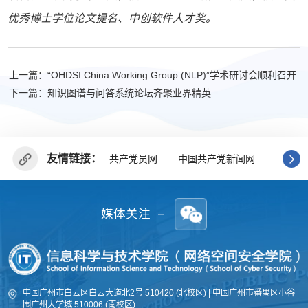
优秀博士学位论文提名、中创软件人才奖。
上一篇：“OHDSI China Working Group (NLP)”学术研讨会顺利召开
下一篇：知识图谱与问答系统论坛齐聚业界精英
友情链接：
共产党员网
中国共产党新闻网
广东省
媒体关注
中国广州市白云区白云大道北2号 510420 (北校区) | 中国广州市番禺区小谷
围广州大学城 510006 (南校区)