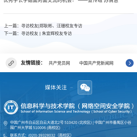
优秀学长学姐面对面交流的机会！ ——宣传组 苏倩慧
上一篇：寻访校友|郑耿彬、汪珊校友专访
下一篇：寻访校友 | 朱宜辉校友专访
友情链接：
共产党员网
中国共产党新闻网
广东省
媒体关注
中国广州市白云区白云大道北2号 510420 (北校区) | 中国广州市番禺区小谷
围广州大学城 510006 (南校区)
联系方式：(020) 39328032（南校区）