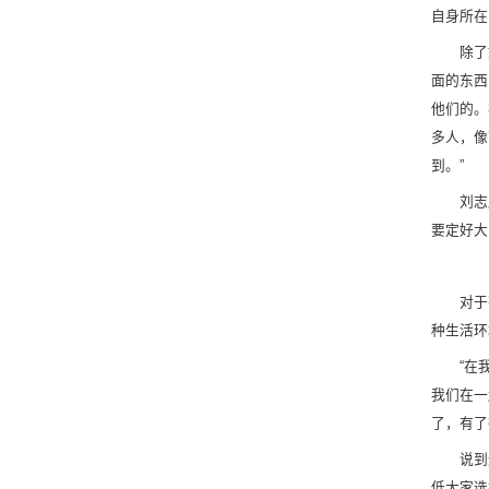
自身所在
除了
面的东西
他们的。
多人，像
到。”
刘志
要定好大
对于
种生活环
“在
我们在一
了，有了
说到
低大家选