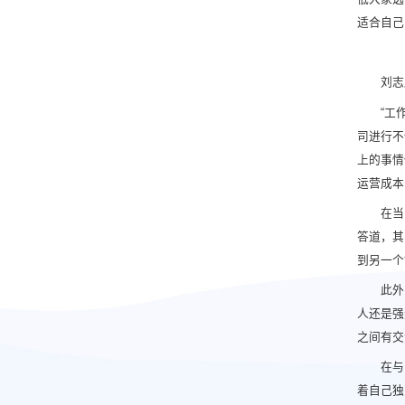
适合自己
刘志
“工
司进行不
上的事情
运营成本
在当
答道，其
到另一个
此外
人还是强
之间有交
在与
着自己独