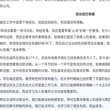
的公司。
创业经历有感
威在工作中途曾下海创业，谈起这段经历，刘志威深有感触。
作和创业都是一场马拉松，有起有落，但还是要带着“心流”去做一件事情。在
停的运转，而创业要考虑的事情很多，就像我们提到了政策上的事情。如果我
做好，把领导安排的任务做好就OK了，然后自己主动找些创新项目去推展；
以及推广成本等等。”
时刘志威所在团队有17个人，到去年他离开团队已经有两百多号人了。至今该
实他是想要跳出舒适圈。从一个环节到另一个环节是有适应的过程，就像刚刚
舒适圈，这中间肯定有调整的过程。刘志威坦言他比较喜欢折腾，但折腾的前
，刘志威还提到，虽然有些同学很有能力，在大学时期就已经积累了丰富的经
烈建议毕业之后先在大公司里面工作几年，因为它能够帮助你理解一个大企业
流经验的机会，而且学习为人处事的方法也是很重要的。
师兄交谈的过程当中，我们能够深刻地感受到，师兄在看待事情上的成熟与稳重
到的见解与特殊的体会。我们此次拜访，也学习到了很多东西，获益良多。