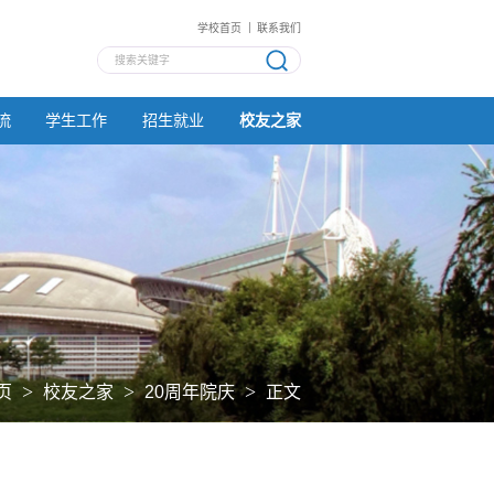
学校首页
联系我们
流
学生工作
招生就业
校友之家
>
>
>
页
校友之家
20周年院庆
正文