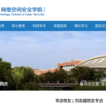
教育
硕士教育
科研学术
党建思政
理论学习
国际交
年院庆
所在位置:
首
寻访校友 | 刘志威校友专访