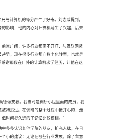
师兄与计算机的缘分产生了好奇。刘志威提到，
像的影响，他的内心对计算机萌生了兴趣，后来
前景广阔，许多行业都离不开IT，与互联网紧
技趋势，现在很多行业都向数字化转型，也就是
常感谢那段在广外的计算机求学经历，让他在这
英德做支教。我当时是调研小组里面的成员，我
还被狗追过。在调研的整个过程中挺开心的，最
但时间挺久远的了记忆比较模糊。”
动中多多认识其他学院的朋友，扩充人脉，在日
一个小的建议：无论在哪些行业发展，除了留意