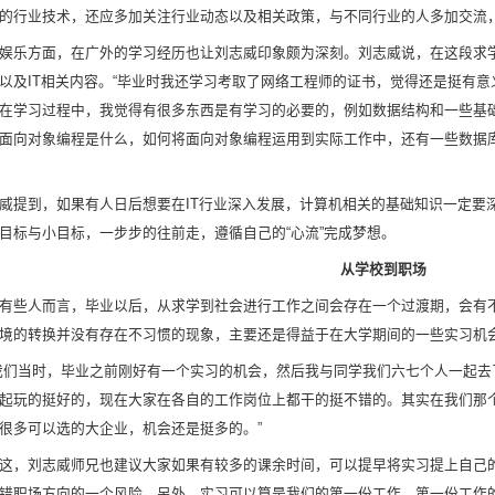
的行业技术，还应多加关注行业动态以及相关政策，与不同行业的人多加交流
娱乐方面，在广外的学习经历也让刘志威印象颇为深刻。刘志威说，在这段求
以及IT相关内容。“毕业时我还学习考取了网络工程师的证书，觉得还是挺有
在学习过程中，我觉得有很多东西是有学习的必要的，例如数据结构和一些基
面向对象编程是什么，如何将面向对象编程运用到实际工作中，还有一些数据
威提到，如果有人日后想要在IT行业深入发展，计算机相关的基础知识一定要
目标与小目标，一步步的往前走，遵循自己的“心流”完成梦想。
从学校到职场
有些人而言，毕业以后，从求学到社会进行工作之间会存在一个过渡期，会有
境的转换并没有存在不习惯的现象，主要还是得益于在大学期间的一些实习机
我们当时，毕业之前刚好有一个实习的机会，然后我与同学我们六七个人一起去
起玩的挺好的，现在大家在各自的工作岗位上都干的挺不错的。其实在我们那
很多可以选的大企业，机会还是挺多的。”
这，刘志威师兄也建议大家如果有较多的课余时间，可以提早将实习提上自己
错职场方向的一个风险。另外，实习可以算是我们的第一份工作，第一份工作