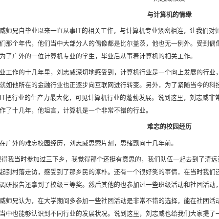
与计算机的情缘
威师兄自毕业以来一直从事IT的相关工作，与计算机专业紧密相连，让我们对
们那个年代，他们当中大部分人的偶像都是比尔盖茨，他也无一例外。受到偶
为了广外的一位计算机专业的学生，毕业后从事着计算机的相关工作。
业工作的十几年里，刘志威深切地感受到，计算机行业是一个向上发展的行业，
就如他所在的金融行业也正逐步向互联网进行转变。另外，为了紧随当今的科
IT把行业的生产力最大化，可见计算机行业的蓬勃发展。说到这里，刘志威非
作了十几年，他坦言，计算机是一个非常不错的行业。
难忘的校园经历
在广外的难忘校园经历，刘志威思索片刻，思绪飘向十几年前。
记得我当时参加过三下乡，我觉得那个还挺有意思的，我们队伍一起去到了清远
起到村落走访，感受到了那乡民的淳朴。还有一个很好笑的事情，在当时我们
调研报告还拿到了校级三等奖。然后其他的也参加过一些班级活动和社团活动，
威师兄认为，在大学期间多参加一些社团活动是非常不错的选择，能在社团活
当中也能够认识到不同行业的发展状况。说到这里，刘志威也给我们大家提了