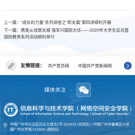
上一篇：“成长的力量”系列讲座之“职友篇”第四讲顺利开展
下一篇：携笔从戎筑长城 强军兴国担大任——2020年大学生征兵暨
国防教育系列活动顺利举行
友情链接：
共产党员网
中国共产党新闻网
广东省
媒体关注
中国广州市白云区白云大道北2号 510420 (北校区) | 中国广州市番禺区小谷
围广州大学城 510006 (南校区)