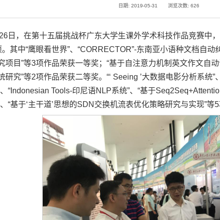
日期: 2019-05-31
浏览次数:
626
月26日，在第十五届挑战杯广东大学生课外学术科技作品竞赛中，
项。其中“鹰眼看世界”、“CORRECTOR”-东南亚小语种文档
究项目”等3项作品荣获一等奖；“基于自注意力机制英文作文自动
统研究”等2项作品荣获二等奖。“‘ Seeing ’大数据电影分析系
、“Indonesian Tools-印尼语NLP系统”、“基于Seq2Seq+A
、“基于‘主干道
’
思想的SDN交换机流表优化策略研究与实现”等