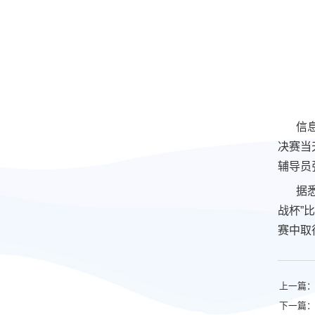
信
决赛当
辅导员
据
战杯”
赛中取
上一篇：
下一篇