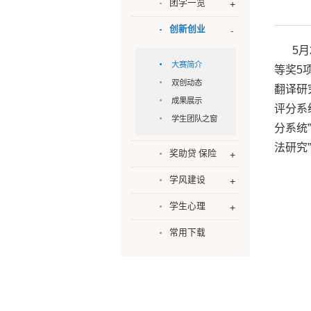
团学一览
创新创业
5
大赛简介
等奖5
双创动态
翻译研
成果展示
评分系
学生团队之窗
分系统”
法研究”
奖助贷 保险
学风建设
学生心理
常用下载