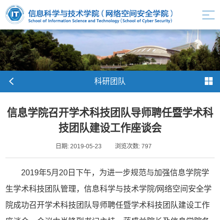
科研团队
信息学院召开学术科技团队导师聘任暨学术科
技团队建设工作座谈会
日期: 2019-05-23
浏览次数:
797
2019年5月20日下午，为进一步规范与加强信息学院学
生学术科技团队管理，信息科学与技术学院/网络空间安全学
院成功召开学术科技团队导师聘任暨学术科技团队建设工作