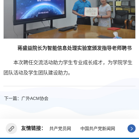
蒋盛益院长为智能信息处理实验室颁发指导老师聘书
本次聘任交流活动助力学生专业成长成才，为学院学生
团队活动及学生团队建设助力。
下一篇：广外ACM协会
友情链接：
共产党员网
中国共产党新闻网
广东省