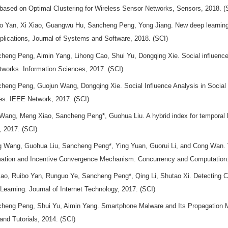
ased on Optimal Clustering for Wireless Sensor Networks, Sensors, 2018. (
o Yan, Xi Xiao, Guangwu Hu, Sancheng Peng, Yong Jiang. New deep learning 
pplications, Journal of Systems and Software, 2018. (SCI)
heng Peng, Aimin Yang, Lihong Cao, Shui Yu, Dongqing Xie. Social influence 
etworks. Information Sciences, 2017. (SCI)
heng Peng, Guojun Wang, Dongqing Xie. Social Influence Analysis in Social 
es. IEEE Network, 2017. (SCI)
Wang, Meng Xiao, Sancheng Peng*, Guohua Liu. A hybrid index for temporal 
 2017. (SCI)
 Wang, Guohua Liu, Sancheng Peng*, Ying Yuan, Guorui Li, and Cong Wan. V
mation and Incentive Convergence Mechanism. Concurrency and Computation: 
iao, Ruibo Yan, Runguo Ye, Sancheng Peng*, Qing Li, Shutao Xi. Detecting Co
earning. Journal of Internet Technology, 2017. (SCI)
heng Peng, Shui Yu, Aimin Yang. Smartphone Malware and Its Propagation 
and Tutorials, 2014. (SCI)