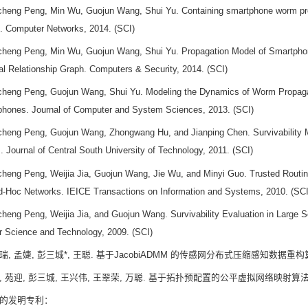
heng Peng, Min Wu, Guojun Wang, Shui Yu. Containing smartphone worm prop
m. Computer Networks, 2014. (SCI)
heng Peng, Min Wu, Guojun Wang, Shui Yu. Propagation Model of Smartp
al Relationship Graph. Computers & Security, 2014. (SCI)
heng Peng, Guojun Wang, Shui Yu. Modeling the Dynamics of Worm Propagat
phones. Journal of Computer and System Sciences, 2013. (SCI)
heng Peng, Guojun Wang, Zhongwang Hu, and Jianping Chen. Survivability M
 Journal of Central South University of Technology, 2011. (SCI)
heng Peng, Weijia Jia, Guojun Wang, Jie Wu, and Minyi Guo. Trusted Rout
d-Hoc Networks. IEICE Transactions on Information and Systems, 2010. (SCI
heng Peng, Weijia Jia, and Guojun Wang. Survivability Evaluation in Large S
 Science and Technology, 2009. (SCI)
瑞, 孟婕, 彭三城*, 王聪. 基于JacobiADMM 的传感网分布式压缩感知数据重构算法.
, 苑迎, 彭三城, 王兴伟, 王翠荣, 万聪. 基于拓扑预配置的公平虚拟网络映射算法. 计
的发明专利：