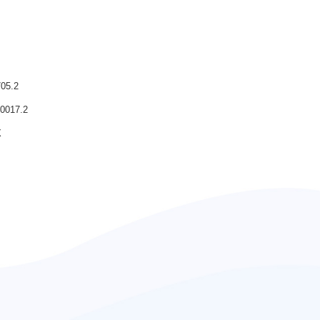
5.2
17.2
X