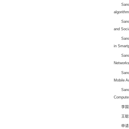
Sanc
algorith
Sanc
and Soci
Sanc
in Smart
Sanc
Networks.
Sanc
Mobile A
Sanc
Computer
李国
王聪
申请