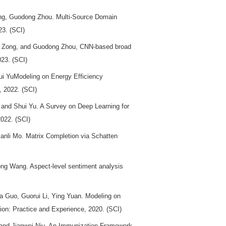
ng, Guodong Zhou. Multi-Source Domain
23. (SCI)
g Zong, and Guodong Zhou, CNN-based broad
023. (SCI)
 YuModeling on Energy Efficiency
, 2022. (SCI)
and Shui Yu. A Survey on Deep Learning for
022. (SCI)
anli Mo. Matrix Completion via Schatten
ng Wang. Aspect-level sentiment analysis
 Guo, Guorui Li, Ying Yuan. Modeling on
on: Practice and Experience, 2020. (SCI)
nd Jianwei Niu. An Immunization Framework