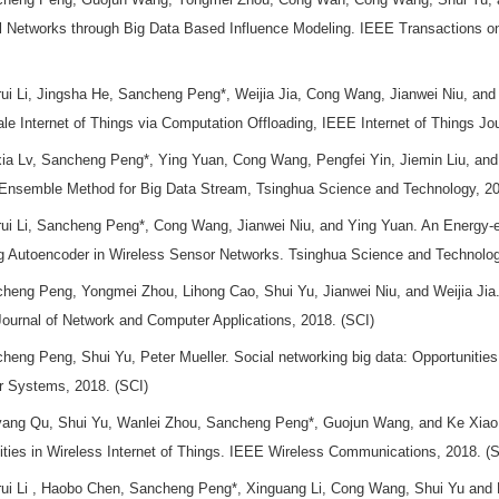
al Networks through Big Data Based Influence Modeling. IEEE Transactions 
ui Li, Jingsha He, Sancheng Peng*, Weijia Jia, Cong Wang, Jianwei Niu, and S
le Internet of Things via Computation Offloading, IEEE Internet of Things Jou
ia Lv, Sancheng Peng*, Ying Yuan, Cong Wang, Pengfei Yin, Jiemin Liu, and 
Ensemble Method for Big Data Stream, Tsinghua Science and Technology, 201
ui Li, Sancheng Peng*, Cong Wang, Jianwei Niu, and Ying Yuan. An Energy-e
g Autoencoder in Wireless Sensor Networks. Tsinghua Science and Technolog
heng Peng, Yongmei Zhou, Lihong Cao, Shui Yu, Jianwei Niu, and Weijia Jia. 
Journal of Network and Computer Applications, 2018. (SCI)
heng Peng, Shui Yu, Peter Mueller. Social networking big data: Opportunities
 Systems, 2018. (SCI)
ang Qu, Shui Yu, Wanlei Zhou, Sancheng Peng*, Guojun Wang, and Ke Xiao.
ities in Wireless Internet of Things. IEEE Wireless Communications, 2018. (
ui Li , Haobo Chen, Sancheng Peng*, Xinguang Li, Cong Wang, Shui Yu and Pe