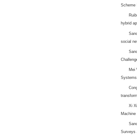
Scheme b
Ruib
hybrid a
Sanc
social n
Sanc
Challeng
Mei 
Systems,
Cong
transfor
Xi X
Machine L
Sanc
Surveys 