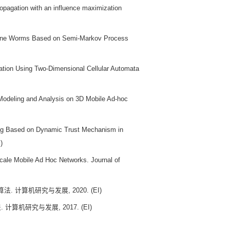
agation with an influence maximization
hone Worms Based on Semi-Markov Process
ion Using Two-Dimensional Cellular Automata
odeling and Analysis on 3D Mobile Ad-hoc
ing Based on Dynamic Trust Mechanism in
)
cale Mobile Ad Hoc Networks. Journal of
 计算机研究与发展, 2020. (EI)
算机研究与发展, 2017. (EI)