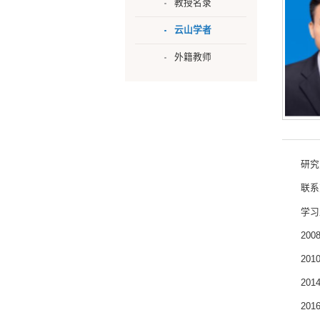
教授名录
云山学者
外籍教师
研究
联系
学习
200
20
20
20