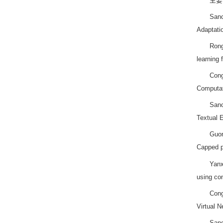
主要
Sanc
Adaptati
Rong
learning
Cong
Computati
Sanc
Textual 
Guor
Capped p
Yanx
using co
Cong
Virtual 
Sanc