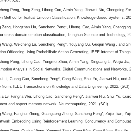
的学术论文：
heng Peng, Rong Zeng, Lihong Cao, Aimin Yang, Jianwei Niu, Chengqing Zo
on Method for Textual Emotion Classification. Knowledge-Based Systems, 20
 Zeng, Hongzhan Liu, Sancheng Peng*, Lihong. Cao, Aimin Yang, Chengqin
 for cross-domain emotion classification, Tsinghua Science and Technology, 2
 Wang, Weicheng Lu, Sancheng Peng*, Youyang Qu, Guojun Wang , and Shui
on Offloading Using Probabilistic Action Generating, IEEE Internet of Things
heng Peng, Lihong Cao, Yongmei Zhou, Aimin Yang, Xinguang Li, Weijia Jia, 
Emotion Analysis in Social Networks. Digital Communications and Networks, 2
ui Li, Guang Guo, Sancheng Peng*, Cong Wang, Shui Yu, Jianwei Niu, and Ji
 Norm. IEEE Transactions on Knowledge and Data Engineering, 2022. (SCI)
ia Lv, Fangna Wei, Lihong Cao, Sancheng Peng*, Jianwei Niu, Shui Yu, Cuiro
ntext and aspect memory network. Neurocomputing, 2021. (SCI)
 Wang, Fanghui Zheng, Guangcong Zheng, Sancheng Peng*, Zejie Tian, Yujia
Network Embedding Using Reinforcement Learning, Concurrency and Computati
heng Peng, Guojun Wang, Yongmei Zhou, Cong Wan, Cong Wang, Shui Yu, a