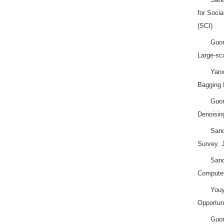
for Soci
(SCI)
Guor
Large-sca
Yanx
Bagging 
Guor
Denoisin
Sanc
Survey. 
Sanc
Computer
Youy
Opportun
Guor