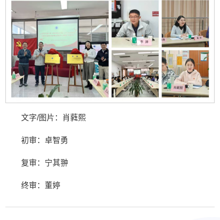
文字/图片：肖蕤熙
初审：卓智勇
复审：宁其翀
终审：董婷